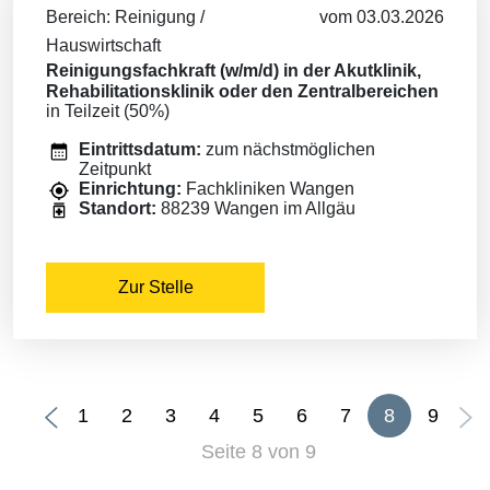
Bereich: Reinigung /
vom 03.03.2026
Hauswirtschaft
Reinigungsfachkraft (w/m/d) in der Akutklinik,
Rehabilitationsklinik oder den Zentralbereichen
in Teilzeit (50%)
Eintrittsdatum:
zum nächstmöglichen
Zeitpunkt
Einrichtung:
Fachkliniken Wangen
Standort:
88239 Wangen im Allgäu
Zur Stelle
1
2
3
4
5
6
7
8
9
Seite 8 von 9