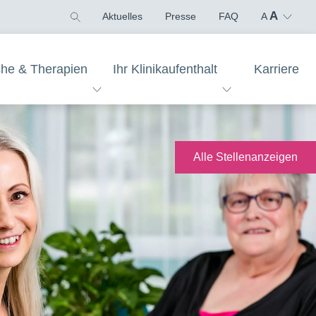
A
Aktuelles
Presse
FAQ
A
che & Therapien
Ihr Klinikaufenthalt
Karriere
über das extern
Alle Stellenanzeigen
Jetzt
bewerben