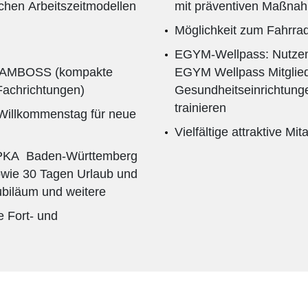
ichen Arbeitszeitmodellen
mit präventiven Maßna
Möglichkeit zum Fahrra
EGYM-Wellpass: Nutzen 
rm AMBOSS (kompakte
EGYM Wellpass Mitglieds
Fachrichtungen)
Gesundheitseinrichtung
trainieren
 Willkommenstag für neue
Vielfältige attraktive Mi
 VPKA Baden-Württemberg
owie 30 Tagen Urlaub und
ubiläum und weitere
e Fort- und