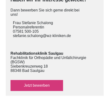
Dann bewerben Sie sich gerne direkt bei
uns!
Frau Stefanie Schalong
Personalreferentin
07581 500-105
stefanie.schalong@wz-kliniken.de
Rehabilitationsklinik Saulgau
Fachklinik für Orthopädie und Unfallchirurgie
(BGSW)
Siebenkreuzerweg 18
88348 Bad Saulgau
über das externe Bewerbungsformular
Jetzt
bewerben