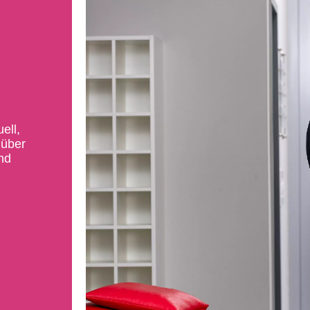
ell,
 über
nd