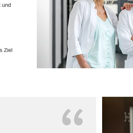
t und
s Ziel