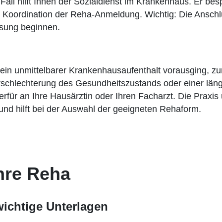
all hilft Ihnen der Sozialdienst im Krankenhaus. Er besp
 Koordination der Reha-Anmeldung. Wichtig: Die Anschlu
ssung beginnen.
in unmittelbarer Krankenhausaufenthalt vorausging, zu
schlechterung des Gesundheitszustands oder einer län
ür an Ihre Hausärztin oder Ihren Facharzt. Die Praxis 
und hilft bei der Auswahl der geeigneten Rehaform.
Ihre Reha
wichtige Unterlagen