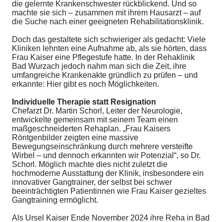
die gelernte Krankenschwester rückblickend. Und so
machte sie sich – zusammen mit ihrem Hausarzt – auf
die Suche nach einer geeigneten Rehabilitationsklinik.
Doch das gestaltete sich schwieriger als gedacht: Viele
Kliniken lehnten eine Aufnahme ab, als sie hörten, dass
Frau Kaiser eine Pflegestufe hatte. In der Rehaklinik
Bad Wurzach jedoch nahm man sich die Zeit, ihre
umfangreiche Krankenakte gründlich zu prüfen – und
erkannte: Hier gibt es noch Möglichkeiten.
Individuelle Therapie statt Resignation
Chefarzt Dr. Martin Schorl, Leiter der Neurologie,
entwickelte gemeinsam mit seinem Team einen
maßgeschneiderten Rehaplan. „Frau Kaisers
Röntgenbilder zeigten eine massive
Bewegungseinschränkung durch mehrere versteifte
Wirbel – und dennoch erkannten wir Potenzial“, so Dr.
Schorl. Möglich machte dies nicht zuletzt die
hochmoderne Ausstattung der Klinik, insbesondere ein
innovativer Gangtrainer, der selbst bei schwer
beeinträchtigten Patientinnen wie Frau Kaiser gezieltes
Gangtraining ermöglicht.
Als Ursel Kaiser Ende November 2024 ihre Reha in Bad