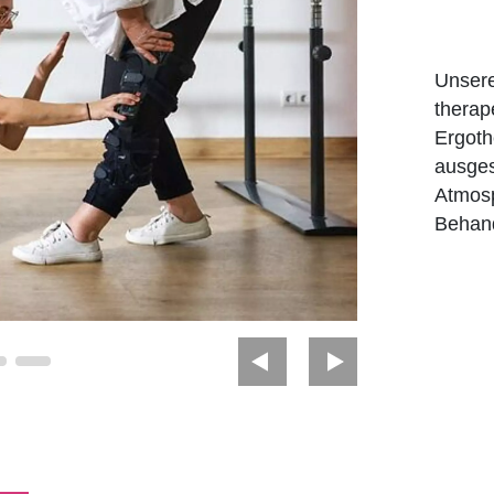
Unsere
therap
Ergoth
ausges
Atmosp
Behand