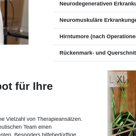
Neurodegenerativen Erkrank
Neuromuskuläre Erkrankung
Hirntumore (nach Operatione
Rückenmark- und Querschnit
t für Ihre
ine Vielzahl von Therapieansätzen.
peutischen Team einen
nten. Besonders hilfebedürftige