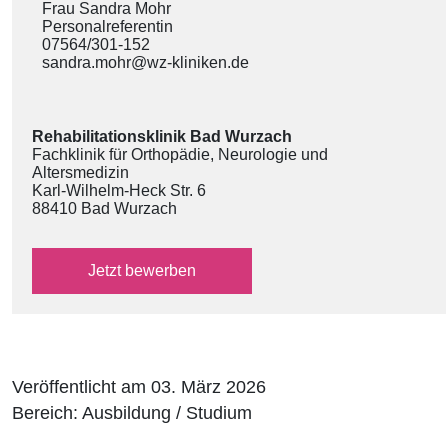
Frau Sandra Mohr
Personalreferentin
07564/301-152
sandra.mohr@wz-kliniken.de
Rehabilitationsklinik Bad Wurzach
Fachklinik für Orthopädie, Neurologie und
Altersmedizin
Karl-Wilhelm-Heck Str. 6
88410 Bad Wurzach
über das externe Bewerbungsformular
Jetzt
bewerben
Veröffentlicht am 03. März 2026
Bereich: Ausbildung / Studium