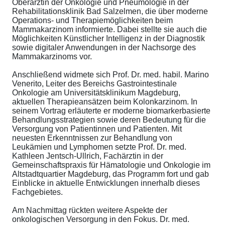
Oberärztin der Onkologie und Pneumologie in der
Rehabilitationsklinik Bad Salzelmen, die über moderne
Operations- und Therapiemöglichkeiten beim
Mammakarzinom informierte. Dabei stellte sie auch die
Möglichkeiten Künstlicher Intelligenz in der Diagnostik
sowie digitaler Anwendungen in der Nachsorge des
Mammakarzinoms vor.
Anschließend widmete sich Prof. Dr. med. habil. Marino
Venerito, Leiter des Bereichs Gastrointestinale
Onkologie am Universitätsklinikum Magdeburg,
aktuellen Therapieansätzen beim Kolonkarzinom. In
seinem Vortrag erläuterte er moderne biomarkerbasierte
Behandlungsstrategien sowie deren Bedeutung für die
Versorgung von Patientinnen und Patienten. Mit
neuesten Erkenntnissen zur Behandlung von
Leukämien und Lymphomen setzte Prof. Dr. med.
Kathleen Jentsch-Ullrich, Fachärztin in der
Gemeinschaftspraxis für Hämatologie und Onkologie im
Altstadtquartier Magdeburg, das Programm fort und gab
Einblicke in aktuelle Entwicklungen innerhalb dieses
Fachgebietes.
Am Nachmittag rückten weitere Aspekte der
onkologischen Versorgung in den Fokus. Dr. med.