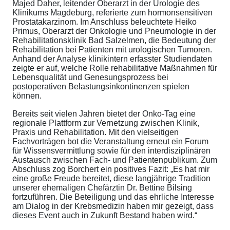
Majed Daher, leitender Oberarzt in der Urologie des
Klinikums Magdeburg, referierte zum hormonsensitiven
Prostatakarzinom. Im Anschluss beleuchtete Heiko
Primus, Oberarzt der Onkologie und Pneumologie in der
Rehabilitationsklinik Bad Salzelmen, die Bedeutung der
Rehabilitation bei Patienten mit urologischen Tumoren.
Anhand der Analyse klinikintern erfasster Studiendaten
zeigte er auf, welche Rolle rehabilitative Maßnahmen für
Lebensqualität und Genesungsprozess bei
postoperativen Belastungsinkontinenzen spielen
können.
Bereits seit vielen Jahren bietet der Onko-Tag eine
regionale Plattform zur Vernetzung zwischen Klinik,
Praxis und Rehabilitation. Mit den vielseitigen
Fachvorträgen bot die Veranstaltung erneut ein Forum
für Wissensvermittlung sowie für den interdisziplinären
Austausch zwischen Fach- und Patientenpublikum. Zum
Abschluss zog Borchert ein positives Fazit: „Es hat mir
eine große Freude bereitet, diese langjährige Tradition
unserer ehemaligen Chefärztin Dr. Bettine Bilsing
fortzuführen. Die Beteiligung und das ehrliche Interesse
am Dialog in der Krebsmedizin haben mir gezeigt, dass
dieses Event auch in Zukunft Bestand haben wird.“