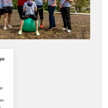
gie
kt
men
n