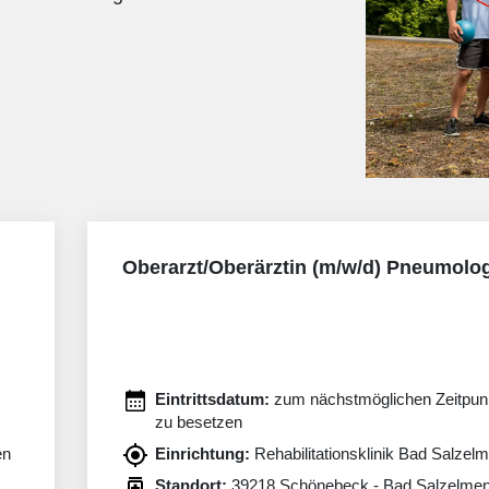
Oberarzt/Oberärztin (m/w/d) Pneumolo
Eintrittsdatum:
zum nächstmöglichen Zeitpun
zu besetzen
en
Einrichtung:
Rehabilitationsklinik Bad Salzel
Standort:
39218 Schönebeck - Bad Salzelme