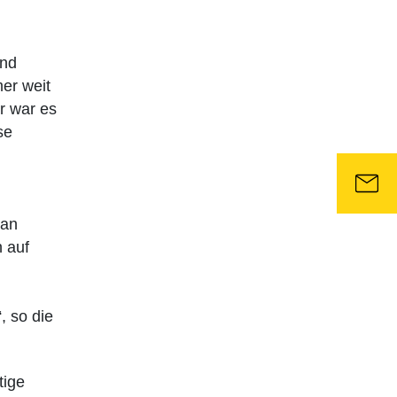
und
er weit
r war es
se
 an
h auf
, so die
tige