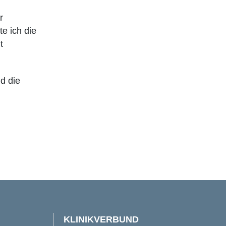
r
e ich die
t
d die
KLINIKVERBUND