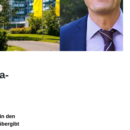
a-
 in den
übergibt