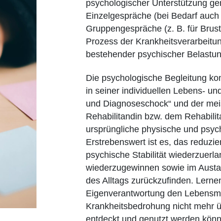
psychologischer Unterstützung ge
Einzelgespräche (bei Bedarf auch
Gruppengespräche (z. B. für Brus
Prozess der Krankheitsverarbeitun
bestehender psychischer Belastu
Die psychologische Begleitung kon
in seiner individuellen Lebens- u
und Diagnoseschock“ und der meis
Rehabilitandin bzw. dem Rehabilit
ursprüngliche physische und psyc
Erstrebenswert ist es, das reduzi
psychische Stabilität wiederzuerl
wiederzugewinnen sowie im Austau
des Alltags zurückzufinden. Lernen
Eigenverantwortung den Lebensmögl
Krankheitsbedrohung nicht mehr ü
entdeckt und genutzt werden kön