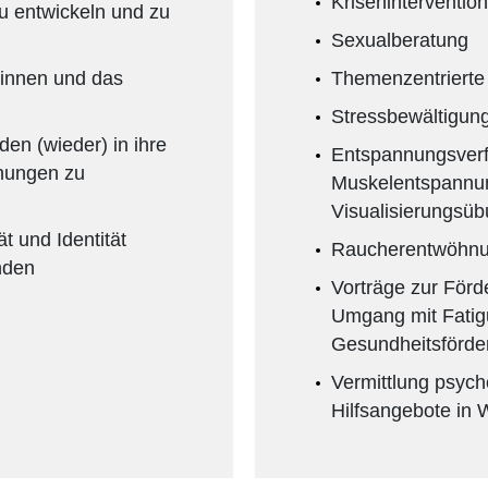
Krisenintervention
u entwickeln und zu
Sexualberatung
winnen und das
Themenzentrierte
Stressbewältigun
en (wieder) in ihre
Entspannungsverf
ehungen zu
Muskelentspannun
Visualisierungsü
ät und Identität
Raucherentwöhn
nden
Vorträge zur Förd
Umgang mit Fati
Gesundheitsförde
Vermittlung psych
Hilfsangebote in