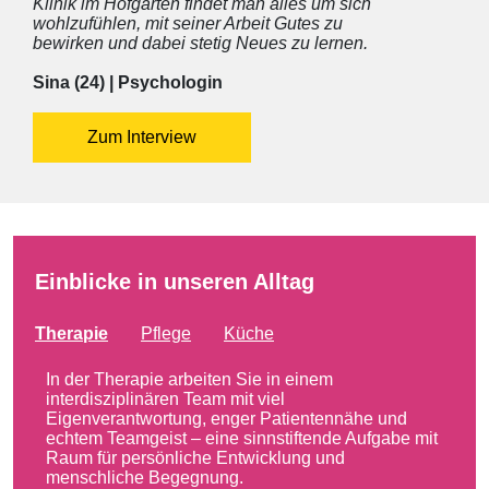
Klinik im Hofgarten findet man alles um sich
wohlzufühlen, mit seiner Arbeit Gutes zu
bewirken und dabei stetig Neues zu lernen.
Sina (24) | Psychologin
Zum Interview
Einblicke in unseren Alltag
Therapie
Pflege
Küche
In der Therapie arbeiten Sie in einem
interdisziplinären Team mit viel
Eigenverantwortung, enger Patientennähe und
echtem Teamgeist – eine sinnstiftende Aufgabe mit
Raum für persönliche Entwicklung und
menschliche Begegnung.