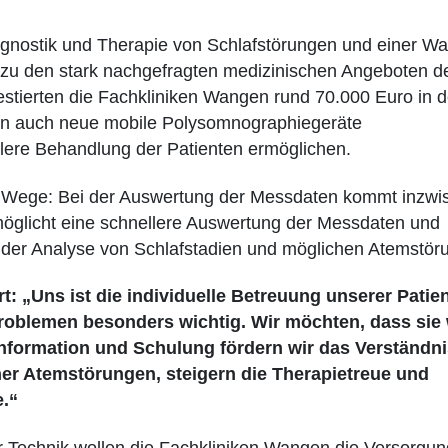
gnostik und Therapie von Schlafstörungen und einer War
zu den stark nachgefragten medizinischen Angeboten der
estierten die Fachkliniken Wangen rund 70.000 Euro in 
n auch neue mobile Polysomnographiegeräte
iblere Behandlung der Patienten ermöglichen.
e Wege: Bei der Auswertung der Messdaten kommt inzwi
ermöglicht eine schnellere Auswertung der Messdaten und
i der Analyse von Schlafstadien und möglichen Atemstör
ärt: „Uns ist die individuelle Betreuung unserer Patie
roblemen besonders wichtig. Wir möchten, dass sie
nformation und Schulung fördern wir das Verständnis
r Atemstörungen, steigern die Therapietreue und
.“
 Technik wollen die Fachkliniken Wangen die Versorgun