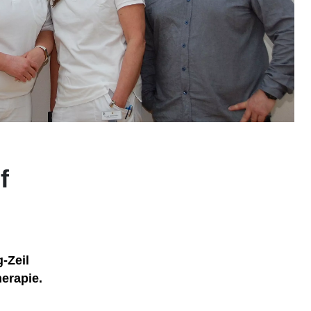
f
-Zeil
erapie.