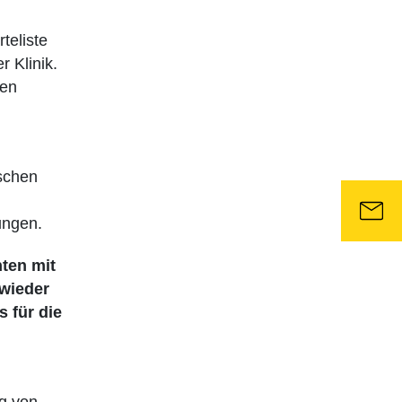
teliste
 Klinik.
den
schen
ungen.
nten mit
 wieder
 für die
g von