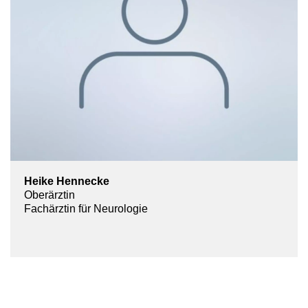
Heike Hennecke
Oberärztin
Fachärztin für Neurologie