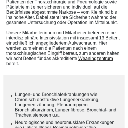
Patienten der Thoraxchirurgie und Pneumologie sowie
Pädiatrie mit einer sicheren und individuell auf die
Bedürfnisse abgestimmte Narkose – vom Kleinkind bis
ins hohe Alter. Dabei steht Ihre Sicherheit während der
gesamten Untersuchung oder Operation im Mittelpunkt.
Unsere Mitarbeiterinnen und Mitarbeiter betreuen eine
interdisziplinäre Intensivstation mit insgesamt 13 Betten,
einschließlich angegliedertem Aufwachraum. Hier
werden zum einen die Patienten nach einem
thoraxchirurgischen Eingriff betreut, zum anderen halten
wir acht Betten für das akkreditierte
Weaningzentrum
bereit.
Lungen- und Bronchialerkrankungen wie
Chronisch obstruktive Lungenerkrankung,
Lungenentzündung, Pleuraempyem,
Bronchialkarzinom, Lungenfibrose, Bronchial- und
Trachealstenosen u.a.
Neurologische und neuromuskläre Erkrankungen
wie Critical Illness Polyneuro/myopathie,