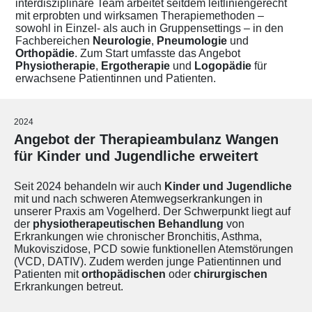
interdisziplinäre Team arbeitet seitdem leitliniengerecht
mit erprobten und wirksamen Therapiemethoden –
sowohl in Einzel- als auch in Gruppensettings – in den
Fachbereichen
Neurologie
,
Pneumologie
und
Orthopädie
. Zum Start umfasste das Angebot
Physiotherapie
,
Ergotherapie
und
Logopädie
für
erwachsene Patientinnen und Patienten.
2024
Angebot der Therapieambulanz Wangen
für Kinder und Jugendliche erweitert
Seit 2024 behandeln wir auch
Kinder und Jugendliche
mit und nach schweren Atemwegserkrankungen in
unserer Praxis am Vogelherd. Der Schwerpunkt liegt auf
der
physiotherapeutischen Behandlung
von
Erkrankungen wie chronischer Bronchitis, Asthma,
Mukoviszidose, PCD sowie funktionellen Atemstörungen
(VCD, DATIV). Zudem werden junge Patientinnen und
Patienten mit
orthopädischen
oder
chirurgischen
Erkrankungen betreut.