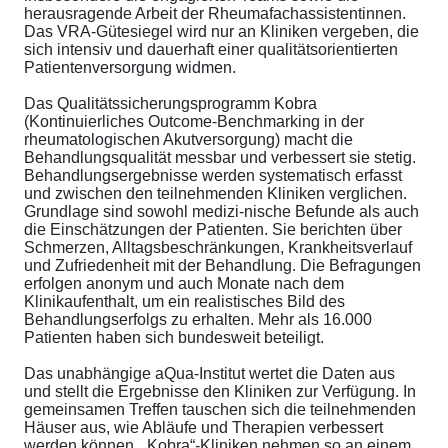
herausragende Arbeit der Rheumafachassistentinnen.
Das VRA-Gütesiegel wird nur an Kliniken vergeben, die
sich intensiv und dauerhaft einer qualitätsorientierten
Patientenversorgung widmen.
Das Qualitätssicherungsprogramm Kobra
(Kontinuierliches Outcome-Benchmarking in der
rheumatologischen Akutversorgung) macht die
Behandlungsqualität messbar und verbessert sie stetig.
Behandlungsergebnisse werden systematisch erfasst
und zwischen den teilnehmenden Kliniken verglichen.
Grundlage sind sowohl medizi-nische Befunde als auch
die Einschätzungen der Patienten. Sie berichten über
Schmerzen, Alltagsbeschränkungen, Krankheitsverlauf
und Zufriedenheit mit der Behandlung. Die Befragungen
erfolgen anonym und auch Monate nach dem
Klinikaufenthalt, um ein realistisches Bild des
Behandlungserfolgs zu erhalten. Mehr als 16.000
Patienten haben sich bundesweit beteiligt.
Das unabhängige aQua-Institut wertet die Daten aus
und stellt die Ergebnisse den Kliniken zur Verfügung. In
gemeinsamen Treffen tauschen sich die teilnehmenden
Häuser aus, wie Abläufe und Therapien verbessert
werden können. „Kobra“-Kliniken nehmen so an einem