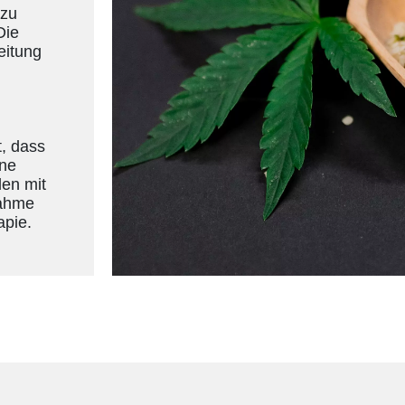
 zu
Die
eitung
, dass
ine
len mit
nahme
apie.