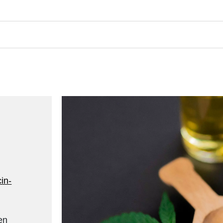
in-
en