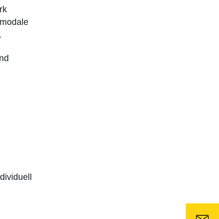
rk
timodale
.
und
dividuell