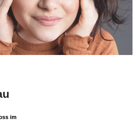
au
oss im