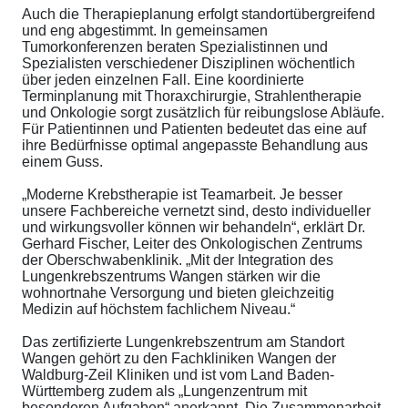
Auch die Therapieplanung erfolgt standortübergreifend
und eng abgestimmt. In gemeinsamen
Tumorkonferenzen beraten Spezialistinnen und
Spezialisten verschiedener Disziplinen wöchentlich
über jeden einzelnen Fall. Eine koordinierte
Terminplanung mit Thoraxchirurgie, Strahlentherapie
und Onkologie sorgt zusätzlich für reibungslose Abläufe.
Für Patientinnen und Patienten bedeutet das eine auf
ihre Bedürfnisse optimal angepasste Behandlung aus
einem Guss.
„Moderne Krebstherapie ist Teamarbeit. Je besser
unsere Fachbereiche vernetzt sind, desto individueller
und wirkungsvoller können wir behandeln“, erklärt Dr.
Gerhard Fischer, Leiter des Onkologischen Zentrums
der Oberschwabenklinik. „Mit der Integration des
Lungenkrebszentrums Wangen stärken wir die
wohnortnahe Versorgung und bieten gleichzeitig
Medizin auf höchstem fachlichem Niveau.“
Das zertifizierte Lungenkrebszentrum am Standort
Wangen gehört zu den Fachkliniken Wangen der
Waldburg-Zeil Kliniken und ist vom Land Baden-
Württemberg zudem als „Lungenzentrum mit
besonderen Aufgaben“ anerkannt. Die Zusammenarbeit