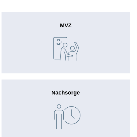
MVZ
Nachsorge