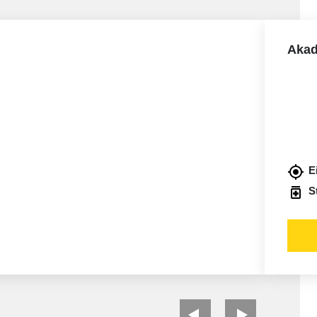
Akad
E
S