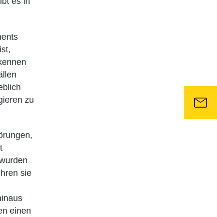
bt es in
ments
st,
 kennen
ällen
eblich
gieren zu
örungen,
t
 wurden
hren sie
hinaus
ten einen