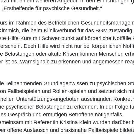
 dazu mit einem weiteren Angebot: In den Einrichtungen gi
 „Ersthelfende für psychische Gesundheit.“
Kurs im Rahmen des Betrieblichen Gesundheitsmanage
Kimmich, die beim Klinikverbund für das BGM zuständig i
te-Hilfe-Kurs mit Schwer-punkt auf körperliche Notfälle
schein. Doch Hilfe wird nicht nur bei körperlichen Notf
ke Belastungen oder akute Krisen können Menschen erh
r ist es, Warnsignale zu erkennen und angemessen rea
die Teilnehmenden Grundlagenwissen zu psychischen St
 Fallbeispielen und Rollen-spielen und setzten sich mi
onellen Unterstützungs-angeboten auseinander. Konkret
e psychischer Belastungen zu erkennen. In der Folge fü
des Gespräch und ermutigen Betroffene nötigenfalls,
emeinsam mit Referentin Kristina Klein wurden darüber 
 Der offene Austausch und praxisnahe Fallbeispiele bilde