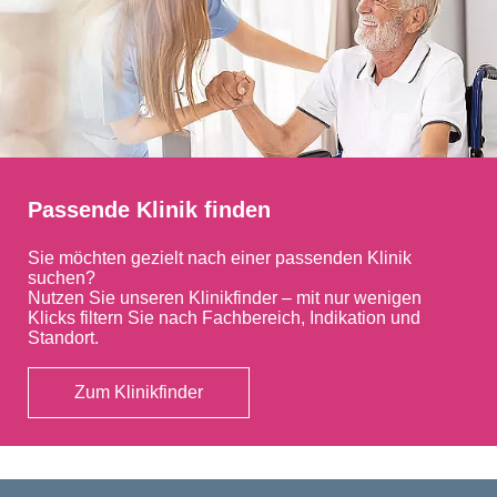
Passende Klinik finden
Sie möchten gezielt nach einer passenden Klinik
suchen?
Nutzen Sie unseren Klinikfinder – mit nur wenigen
Klicks filtern Sie nach Fachbereich, Indikation und
Standort.
Zum Klinikfinder