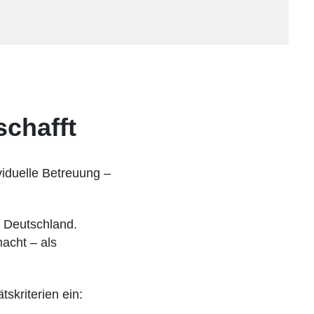
chafft
viduelle Betreuung –
 Deutschland.
acht – als
skriterien ein: