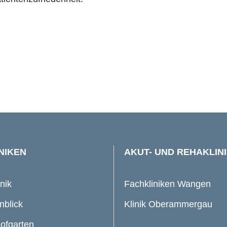
NIKEN
AKUT- UND REHAKLIN
inik
Fachkliniken Wangen
nblick
Klinik Oberammergau
Hofgarten