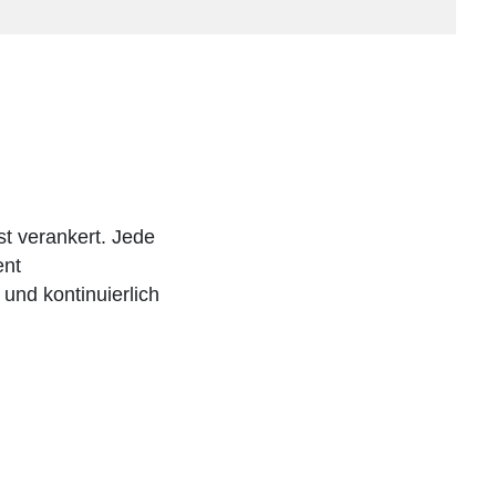
st verankert. Jede
ent
nd kontinuierlich