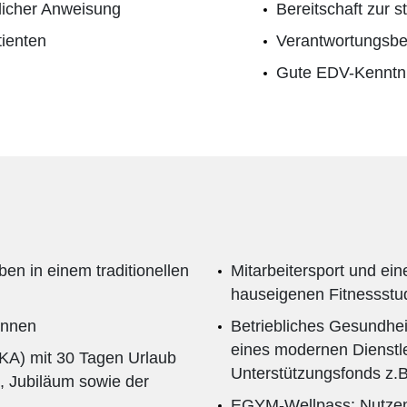
licher Anweisung
Bereitschaft zur s
tienten
Verantwortungsbe
Gute EDV-Kenntn
en in einem traditionellen
Mitarbeitersport und ein
hauseigenen Fitnessstu
innen
Betriebliches Gesundhe
eines modernen Dienst
PKA) mit 30 Tagen Urlaub
Unterstützungsfonds z.B
, Jubiläum sowie der
EGYM-Wellpass: Nutzen 