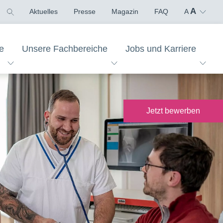
A
Aktuelles
Presse
Magazin
FAQ
A
e
Unsere Fachbereiche
Jobs und Karriere
über das extern
Jetzt
bewerben