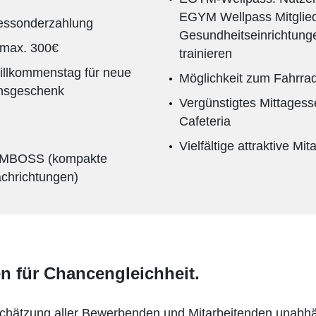
EGYM Wellpass Mitglieds
essonderzahlung
Gesundheitseinrichtung
 max. 300€
trainieren
Willkommenstag für neue
Möglichkeit zum Fahrra
ensgeschenk
Vergünstigtes Mittagess
Cafeteria
Vielfältige attraktive Mi
 AMBOSS (kompakte
achrichtungen)
en für Chancengleichheit.
hätzung aller Bewerbenden und Mitarbeitenden unabhängi