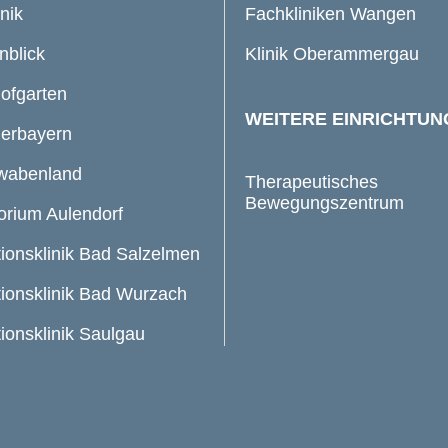
inik
Fachkliniken Wangen
nblick
Klinik Oberammergau
Hofgarten
WEITERE EINRICHTU
derbayern
hwabenland
Therapeutisches
Bewegungszentrum
orium Aulendorf
tionsklinik Bad Salzelmen
tionsklinik Bad Wurzach
tionsklinik Saulgau