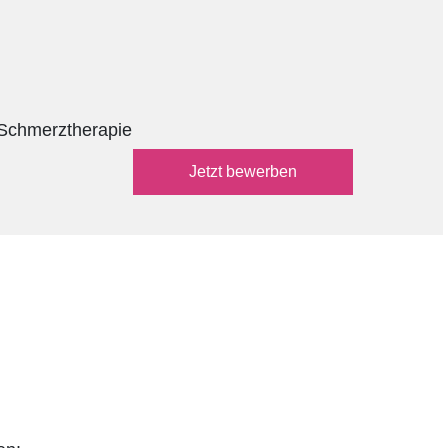
 Schmerztherapie
über das externe Bewerbungsf
Jetzt
bewerben