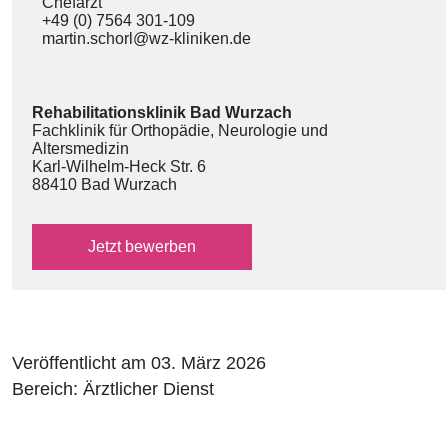
Chefarzt
+49 (0) 7564 301-109
martin.schorl@wz-kliniken.de
Rehabilitationsklinik Bad Wurzach
Fachklinik für Orthopädie, Neurologie und
Altersmedizin
Karl-Wilhelm-Heck Str. 6
88410 Bad Wurzach
über das externe Bewerbungsformular
Jetzt
bewerben
Veröffentlicht am 03. März 2026
Bereich: Ärztlicher Dienst