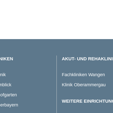
NIKEN
AKUT- UND REHAKLIN
inik
Fachkliniken Wangen
nblick
Klinik Oberammergau
Hofgarten
WEITERE EINRICHTU
derbayern