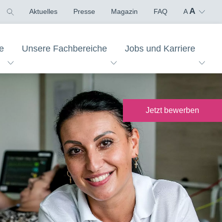
A
Aktuelles
Presse
Magazin
FAQ
A
e
Unsere Fachbereiche
Jobs und Karriere
über das extern
Jetzt
bewerben