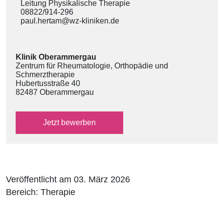
Leitung Physikalische Therapie
08822/914-296
paul.hertam@wz-kliniken.de
Klinik Oberammergau
Zentrum für Rheumatologie, Orthopädie und
Schmerztherapie
Hubertusstraße 40
82487 Oberammergau
über das externe Bewerbungsformular
Jetzt
bewerben
Veröffentlicht am 03. März 2026
Bereich: Therapie