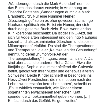
„Wanderungen durch die Mark Aulendorf“ nennt er
das Buch, das daraus entsteht; in Anlehnung an
Theodor Fontanes „Wanderungen durch die Mark
Brandenburg“. Nur eine Nummer kleiner.
„Spaziergänge“ seien es eher gewesen, räumt Ingo
Nauhaus spöttisch ein. Es ist ein Humor, der sich
durch das gesamte Buch zieht. Etwa, wenn er das
Klinikpersonal beschreibt: Da ist der HNO-Arzt, der
sich für Vogelarten interessiert und den Ingo Nauhaus
kurzerhand als „examinierten Storchen- und speziell
Milanexperten“ einführt. Da sind die Therapeutinnen
und Therapeuten, die er „Keimzellen der Gesundung“
nennt und deren „humorvolle Art der
Therapiegestaltung“ ihn „ganz enorm amüsiert“. Da
sind aber auch die anderen Reha-Gäste. Etwa die
fünfjährige Sophie, die immer pfeifend die Cafeteria
betritt, gefolgt von ihrer Mutter und der etwas älteren
Schwester. Beide Kinder schließt er besonders ins
Herz. „Zwei Persönchen, die mein Leben nach dem
Leben wunderschön bereichert haben“, schreibt er.
„Es ist wirklich erstaunlich, wie Kinder einem
sogenannten erwachsenen Menschen Kraft
spendende Unbekümmertheit geben können. […]
Einfach durch das Gefühl: Es geht weiter.“