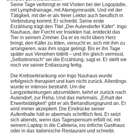
Seine Tage verbringt er mit Visiten bei der Logopädie,
mit Lymphdrainage, mit Atemgymnastik. Und mit der
Tätigkeit, mit der er als freier Lektor auch beruflich in
Verbindung kommt: Er schreibt. Seine erste
Erzählung trägt den Titel „Der Aulendorfer Käfer“. Ingo
Nauhaus, der Furcht vor Insekten hat, entdeckt das
Tier in seinem Zimmer. Da er es nicht übers Herz
bringt, den Käfer zu töten, versucht er, sich mit ihm zu
arrangieren, was ihm sogar gelingt. Bis er ihn Tage
später aus Versehen tottritt – und ihn gleich vermisst.
„Selbstironisch“ sei die Erzählung, sagt er. Er stellt sie
noch vor seiner Entlassung fertig.
Die Krebserkrankung von Ingo Nauhaus wurde
erfolgreich therapiert und kam nicht zurück. Allerdings
wurde er intensiv bestrahlt. Um die
Langzeitwirkungen abzumildern, kehrt er zurück nach
Aulendorf, zur Reha. Und das mehrmals. „Erhalt der
Erwerbstätigkeit“ gibt er als Behandlungsgrund an. Er
wird immer akzeptiert. Die Eindrücke seiner
Aufenthalte hält er abermals schriftlich fest. Er setzt
sich abends, wenn das Tagespensum erfüllt ist, mit
seinem Laptop in die Cafeteria, ins örtliche Gasthaus
oder in das italienische Restaurant und schreibt.