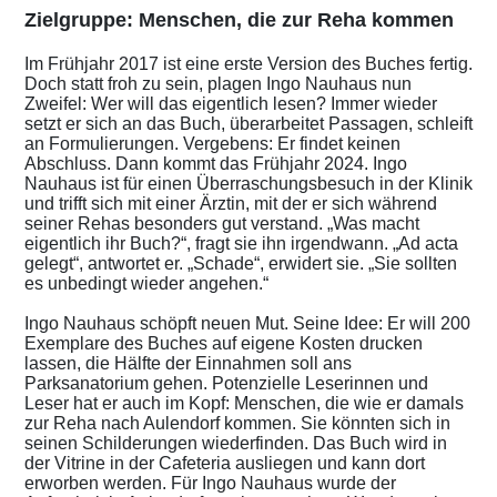
Zielgruppe: Menschen, die zur Reha kommen
Im Frühjahr 2017 ist eine erste Version des Buches fertig.
Doch statt froh zu sein, plagen Ingo Nauhaus nun
Zweifel: Wer will das eigentlich lesen? Immer wieder
setzt er sich an das Buch, überarbeitet Passagen, schleift
an Formulierungen. Vergebens: Er findet keinen
Abschluss. Dann kommt das Frühjahr 2024. Ingo
Nauhaus ist für einen Überraschungsbesuch in der Klinik
und trifft sich mit einer Ärztin, mit der er sich während
seiner Rehas besonders gut verstand. „Was macht
eigentlich ihr Buch?“, fragt sie ihn irgendwann. „Ad acta
gelegt“, antwortet er. „Schade“, erwidert sie. „Sie sollten
es unbedingt wieder angehen.“
Ingo Nauhaus schöpft neuen Mut. Seine Idee: Er will 200
Exemplare des Buches auf eigene Kosten drucken
lassen, die Hälfte der Einnahmen soll ans
Parksanatorium gehen. Potenzielle Leserinnen und
Leser hat er auch im Kopf: Menschen, die wie er damals
zur Reha nach Aulendorf kommen. Sie könnten sich in
seinen Schilderungen wiederfinden. Das Buch wird in
der Vitrine in der Cafeteria ausliegen und kann dort
erworben werden. Für Ingo Nauhaus wurde der