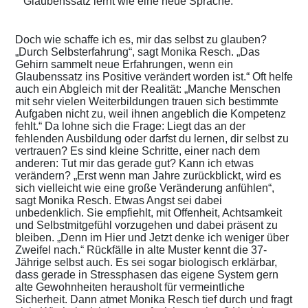
Glaubenssatz lernt wie eine neue Sprache.“
Doch wie schaffe ich es, mir das selbst zu glauben?
„Durch Selbsterfahrung“, sagt Monika Resch. „Das
Gehirn sammelt neue Erfahrungen, wenn ein
Glaubenssatz ins Positive verändert worden ist.“ Oft helfe
auch ein Abgleich mit der Realität: „Manche Menschen
mit sehr vielen Weiterbildungen trauen sich bestimmte
Aufgaben nicht zu, weil ihnen angeblich die Kompetenz
fehlt.“ Da lohne sich die Frage: Liegt das an der
fehlenden Ausbildung oder darfst du lernen, dir selbst zu
vertrauen? Es sind kleine Schritte, einer nach dem
anderen: Tut mir das gerade gut? Kann ich etwas
verändern? „Erst wenn man Jahre zurückblickt, wird es
sich vielleicht wie eine große Veränderung anfühlen“,
sagt Monika Resch. Etwas Angst sei dabei
unbedenklich. Sie empfiehlt, mit Offenheit, Achtsamkeit
und Selbstmitgefühl vorzugehen und dabei präsent zu
bleiben. „Denn im Hier und Jetzt denke ich weniger über
Zweifel nach.“ Rückfälle in alte Muster kennt die 37-
Jährige selbst auch. Es sei sogar biologisch erklärbar,
dass gerade in Stressphasen das eigene System gern
alte Gewohnheiten herausholt für vermeintliche
Sicherheit. Dann atmet Monika Resch tief durch und fragt