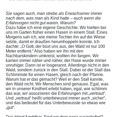
Sie sagen auch, man strebe als Erwachsener immer
nach dem, was man als Kind hatte – auch wenn die
Erfahrungen nicht gut waren. Warum?
Dazu habe ich eine eigene Geschichte: Wir hielten bei
uns im Garten früher einen Hasen in einem Stall. Eines
Morgens sah ich, wie meine Tochter ihn auf die Wiese
setzte, damit er draußen herumhoppeln konnte. Ich
dachte: „O Gott, der büxt uns aus, der Wald ist nur 100
Meter entfernt.“ Also haben wir ihn mit den
Nachbarskindern umkreist, wollten ihn fangen. Wir
kamen immer näher und näher, der Hase wurde immer
unruhiger. Dann ist er losgerannt. Allerdings nicht in den
Wald, sondern zurück in den Stall. Dabei ist der Stall das
Schlimmste für einen Hasen, gleich nach der Pfanne.
Warum hat er das gemacht? Weil er den Stall kannte,
den Wald nicht. Wir Menschen sind genauso. Egal, was
wir in unserer Kindheit erlebt haben, egal, wie schlimm
das war, wir assoziieren die Erfahrungen mit „vertraut“.
Und „vertraut“ heißt unterbewusst immer auch „sicher“,
und das bedeutet für das Unterbewusste so etwas wie
„gut“.
Das klingt furchtbar. Sind wir dem ganz ausgeliefert?