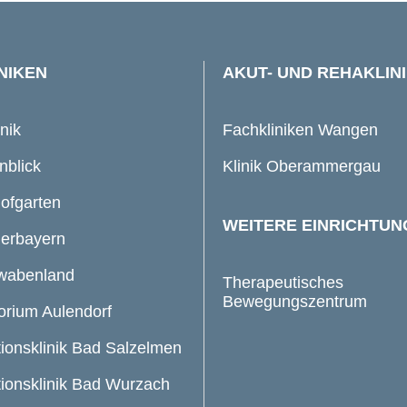
NIKEN
AKUT- UND REHAKLIN
inik
Fachkliniken Wangen
nblick
Klinik Oberammergau
Hofgarten
WEITERE EINRICHTU
derbayern
hwabenland
Therapeutisches
Bewegungszentrum
orium Aulendorf
tionsklinik Bad Salzelmen
tionsklinik Bad Wurzach