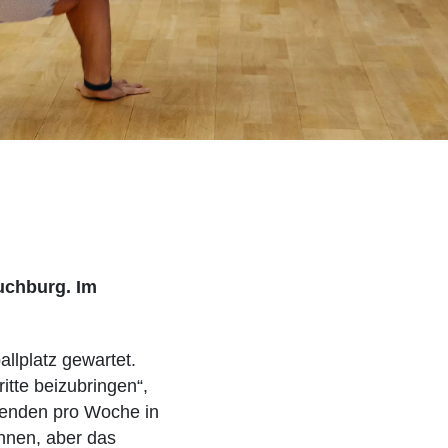
auchburg. Im
llplatz gewartet.
tte beizubringen“,
Abenden pro Woche in
nnen, aber das