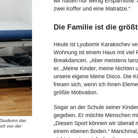
wir hatten nur wenig Ersparnisse
zwei Koffer und eine Matratze.“
Die Familie ist die größ
Heute ist Lyubomir Karakochev ver
Wohnung ist einem Haus mit viel P
Breakdancen. „Aber meistens tanz
er. „Meine Kinder, meine Nichten 
unsere eigene kleine Disco. Die 
freuen sich, wenn ich ihnen Elemen
größte Motivation.
Sogar an der Schule seiner Kinder
gegeben. Er möchte Menschen mit
 Studiums das
„Diesen Sport können wir überall 
och von der
einem ebenen Boden.“ Manchmal, 