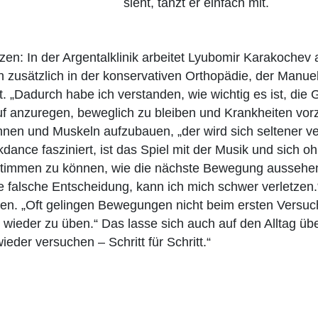
sieht, tanzt er einfach mit.
en: In der Argentalklinik arbeitet Lyubomir Karakochev a
en zusätzlich in der konservativen Orthopädie, der Manue
. „Dadurch habe ich verstanden, wie wichtig es ist, die
uf anzuregen, beweglich zu bleiben und Krankheiten vo
hnen und Muskeln aufzubauen, „der wird sich seltener ve
ance fasziniert, ist das Spiel mit der Musik und sich o
bestimmen zu können, wie die nächste Bewegung aussehen
ne falsche Entscheidung, kann ich mich schwer verletze
n. „Oft gelingen Bewegungen nicht beim ersten Versuch.
er wieder zu üben.“ Das lasse sich auch auf den Alltag ü
ieder versuchen – Schritt für Schritt.“